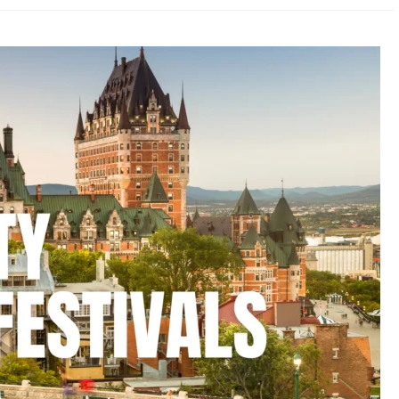
การ
ดื่ม
กาแฟ
ที่
ฝัง
ราก
ใน
หัวใจ
คน
แคนาดา