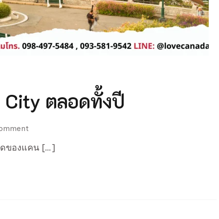
City ตลอดทั้งปี
on
Comment
เทศกาล
ี่สุดของแคน […]
น่า
สนใจ
ใน
Quebec
City
ตลอด
ทั้ง