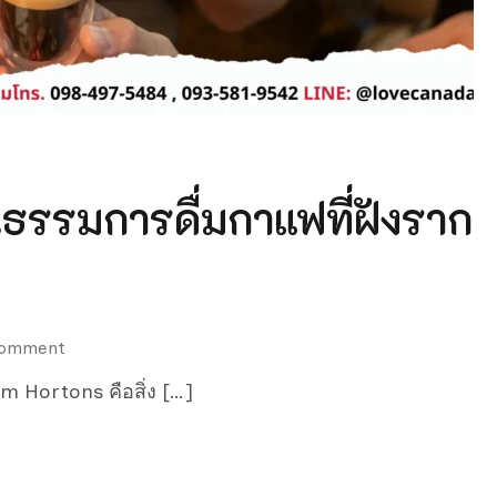
ธรรมการดื่มกาแฟที่ฝังราก
on
Comment
กาแฟ
m Hortons คือสิ่ง […]
Tim
Hortons
–
วัฒนธรรม