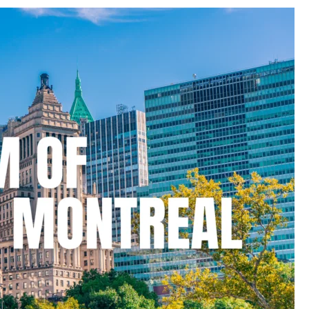
นี่
ถึง
เป็น
ตัว
เลือก
อันดับ
ต้น
ๆ
ของ
คน
ทั่ว
โลก