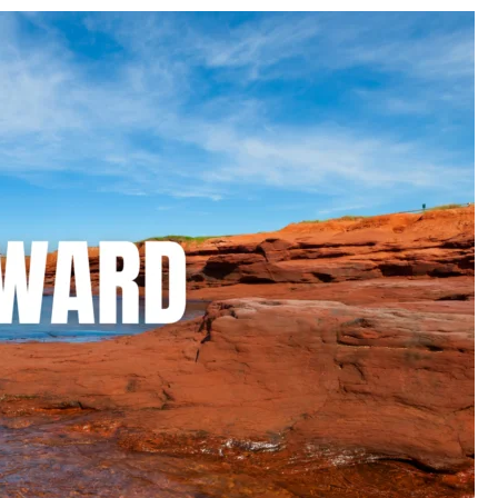
อัญมณี
แห่ง
เทือก
เขา
ร็
อกกี