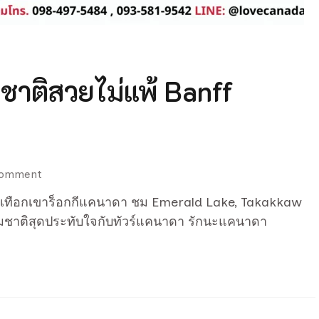
ชาติสวยไม่แพ้ Banff
on
Comment
Yoho
งเทือกเขาร็อกกีแคนาดา ชม Emerald Lake, Takakkaw
National
รมชาติสุดประทับใจกับทัวร์แคนาดา รักนะแคนาดา
Park
ธรรมชาติ
สวย
ไม่
แพ้
Banff