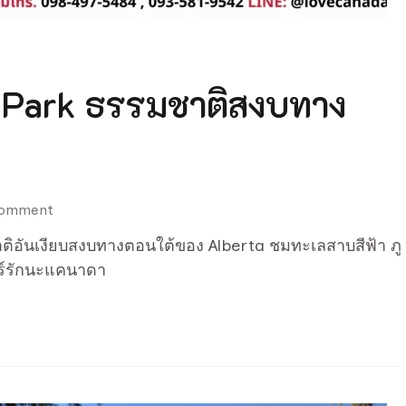
l Park ธรรมชาติสงบทาง
on
Comment
Waterton
ิอันเงียบสงบทางตอนใต้ของ Alberta ชมทะเลสาบสีฟ้า ภู
Lakes
ัวร์รักนะแคนาดา
National
Park
ธรรมชาติ
สงบ
ทาง
ตอน
ใต้