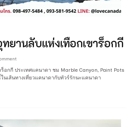
ุทยานลับแห่งเทือกเขาร็อกกี
on
Comment
Kootenay
ขาร็อกกี ประเทศแคนาดา ชม Marble Canyon, Paint Pots
National
ิ์ในเส้นทางเที่ยวแคนาดากับทัวร์รักนะแคนาดา
Park
อุทยาน
ลับ
แห่ง
เทือก
เขา
ร็
อกกี