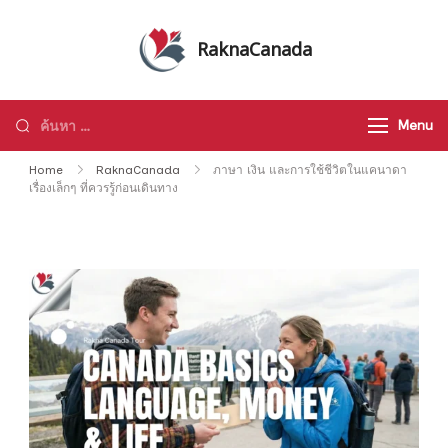
Skip
to
RaknaCanada
content
รับจัดทัวร์ส่วนตัว รับจัดกรุ๊ปเหมา ทัวร์
แคนาดา ทัวร์อเมริกา ทัวร์ทั่วโลก
ค้นหา
Menu
สำหรับ:
Home
RaknaCanada
ภาษา เงิน และการใช้ชีวิตในแคนาดา
เรื่องเล็กๆ ที่ควรรู้ก่อนเดินทาง