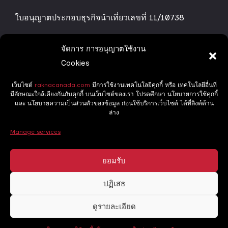
ใบอนุญาตประกอบธุรกิจนำเที่ยวเลขที่ 11/10738
จัดการ การอนุญาตใช้งาน
ทริปทัวร์ของเรา
Cookies
Grand Canada
เว็บไซต์
raknacanada.com
มีการใช้งานเทคโนโลยีคุกกี้ หรือ เทคโนโลยีอื่นที่
มีลักษณะใกล้เคียงกันกับคุกกี้ บนเว็บไซต์ของเรา โปรดศึกษา นโยบายการใช้คุกกี้
และ นโยบายความเป็นส่วนตัวของข้อมูล ก่อนใช้บริการเว็บไซต์ ได้ที่ลิงค์ด้าน
Delight Canada
ล่าง
Manage services
ทริปล่าแสงเหนือ
ยอมรับ
ปฏิเสธ
Copyright ©2025 RaknaCanada, All Rights Reserved.
Holiday
ดูรายละเอียด
Quest by
WP Travel Engine.
Powered by
WordPress
.
นโยบายความเป็นส่วนตัวของข้อมูล (Privacy Policy)