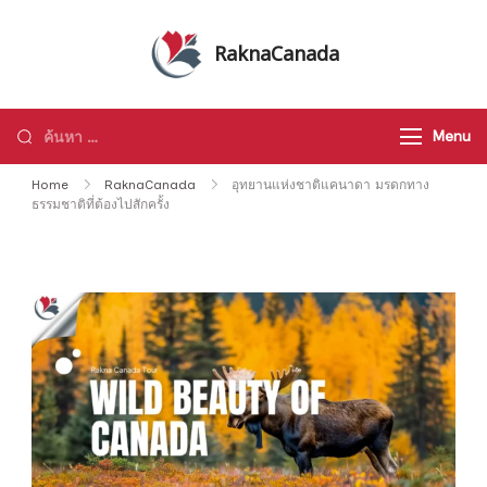
Skip
to
RaknaCanada
content
รับจัดทัวร์ส่วนตัว รับจัดกรุ๊ปเหมา ทัวร์
แคนาดา ทัวร์อเมริกา ทัวร์ทั่วโลก
ค้นหา
Menu
สำหรับ:
Home
RaknaCanada
อุทยานแห่งชาติแคนาดา มรดกทาง
ธรรมชาติที่ต้องไปสักครั้ง