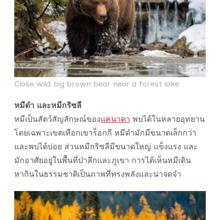
Close wild big brown bear near a forest lake
หมีดำ และหมีกริซลี
หมีเป็นสัตว์สัญลักษณ์ของ
แคนาดา
พบได้ในหลายอุทยาน
โดยเฉพาะเขตเทือกเขาร็อกกี หมีดำมักมีขนาดเล็กกว่า
และพบได้บ่อย ส่วนหมีกริซลีมีขนาดใหญ่ แข็งแรง และ
มักอาศัยอยู่ในพื้นที่ป่าลึกและภูเขา การได้เห็นหมีเดิน
หากินในธรรมชาติเป็นภาพที่ทรงพลังและน่าจดจำ