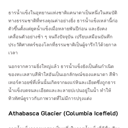
ธารน้ำแข็งในอุทยานแห่งชาติแคนาดาเป็นหนึ่งในสมบัติ
ทางธรรมชาติที่ทรงคุณค่าอย่างยิ่ง ธารน้ำแข็งเหล่านี้ก่อ
ตัวขึ้นตั้งแต่ยุคน้ำแข็งเมื่อหลายพันปีก่อน และยังคง
เคลื่อนตัวอย่างช้า ๆ จนถึงปัจจุบัน เปรียบเสมือนบันทึก
ประวัติศาสตร์ของโลกที่ธรรมชาติเป็นผู้จารึกไว้ด้วยกาล
เวลา
นอกจากความยิ่งใหญ่แล้ว ธารน้ำแข็งยังเป็นต้นกำเนิด
ของทะเลสาบสีฟ้าใสอันเป็นเอกลักษณ์ของแคนาดา สีฟ้า
เทอร์ควอยซ์ที่เห็นนั้นเกิดจากผงแร่หินละเอียดซึ่งถูกธาร
น้ำแข็งบดจนละเอียดและละลายปะปนอยู่ในน้ำ ทำให้
ทิวทัศน์ดูราวกับภาพวาดที่ไม่มีการปรุงแต่ง
Athabasca Glacier (Columbia Icefield)