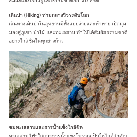
สัมผัสและเรียนรู้โลกธรรมชาติอย่างใกล้ชิด
เดินป่า (Hiking) ท่ามกลางวิวระดับโลก
เส้นทางเดินป่าในอุทยานมีทั้งแบบง่ายและท้าทาย เปิดมุม
มองสู่ภูเขา ป่าไม้ และทะเลสาบ ทำให้ได้สัมผัสธรรมชาติ
อย่างใกล้ชิดในทุกย่างก้าว
ชมทะเลสาบและธารน้ำแข็งใกล้ชิด
ทะเลสาบสีฟ้าใสและธารน้ำแข็งโบราณเป็นไฮไลต์สำคัญ