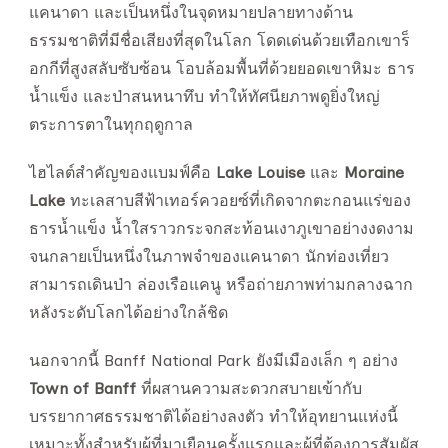
แคนาดา และเป็นหนึ่งในจุดหมายปลายทางด้าน
ธรรมชาติที่มีชื่อเสียงที่สุดในโลก โดดเด่นด้วยเทือกเขาร็
อกกีที่สูงสลับซับซ้อน โอบล้อมพื้นที่ด้วยยอดเขาหิมะ ธาร
น้ำแข็ง และป่าสนหนาทึบ ทำให้ทัศนียภาพดูยิ่งใหญ่
ตระการตาในทุกฤดูกาล
ไฮไลต์สำคัญของแบมฟ์คือ
Lake Louise
และ
Moraine
Lake
ทะเลสาบสีฟ้าเทอร์ควอยซ์ที่เกิดจากตะกอนแร่ของ
ธารน้ำแข็ง น้ำใสราวกระจกสะท้อนเงาภูเขาอย่างงดงาม
จนกลายเป็นหนึ่งในภาพจำของแคนาดา นักท่องเที่ยว
สามารถเดินป่า ล่องเรือแคนู หรือถ่ายภาพท่ามกลางฉาก
หลังระดับโลกได้อย่างใกล้ชิด
นอกจากนี้ Banff National Park ยังมีเมืองเล็ก ๆ อย่าง
Town of Banff
ที่ผสานความสะดวกสบายเข้ากับ
บรรยากาศธรรมชาติได้อย่างลงตัว ทำให้อุทยานแห่งนี้
เหมาะทั้งสำหรับผู้ที่มาเยือนครั้งแรกและผู้ที่ต้องการสัมผัส