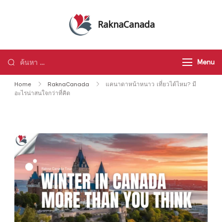
Skip
to
RaknaCanada
content
รับจัดทัวร์ส่วนตัว รับจัดกรุ๊ปเหมา ทัวร์
แคนาดา ทัวร์อเมริกา ทัวร์ทั่วโลก
ค้นหา
Menu
สำหรับ:
Home
RaknaCanada
แคนาดาหน้าหนาว เที่ยวได้ไหม? มี
อะไรน่าสนใจกว่าที่คิด