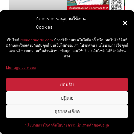
จัดการ การอนุญาตใช้งาน
ทัวร์รักนะแคนาดา
Cookies
เว็บไซต์
raknacanada.com
มีการใช้งานเทคโนโลยีคุกกี้ หรือ เทคโนโลยีอื่นที่
มีลักษณะใกล้เคียงกันกับคุกกี้ บนเว็บไซต์ของเรา โปรดศึกษา นโยบายการใช้คุกกี้
และ นโยบายความเป็นส่วนตัวของข้อมูล ก่อนใช้บริการเว็บไซต์ ได้ที่ลิงค์ด้าน
ล่าง
Post
Manage services
PREVIOUS ARTICLE
NEXT ARTICLE
Navigation
กาแฟ Tim Hortons –
วีซ่าแคนาดา คืออะไร นัก
ยอมรับ
วัฒนธรรมการดื่มกาแฟที่
ท่องเที่ยวไทยควรรู้อะไร
ปฏิเสธ
ฝังรากในหัวใจคนแคนาดา
บ้าง
ดูรายละเอียด
นโยบายการใช้คุกกี้
นโยบายความเป็นส่วนตัวของข้อมูล