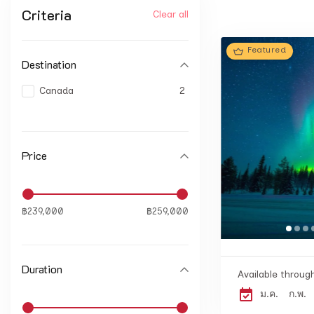
Criteria
Clear all
Featured
Destination
Canada
2
Price
฿239,000
฿259,000
Duration
Available throug
ม.ค.
ก.พ.