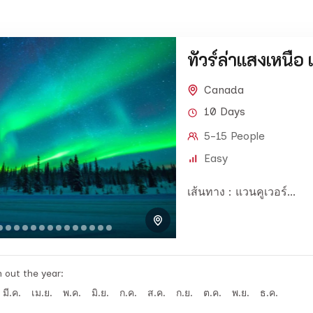
ทัวร์ล่าแสงเหนื
Canada
10 Days
5-15 People
Easy
เส้นทาง : แวนคูเวอร์...
h out the year:
มี.ค.
เม.ย.
พ.ค.
มิ.ย.
ก.ค.
ส.ค.
ก.ย.
ต.ค.
พ.ย.
ธ.ค.