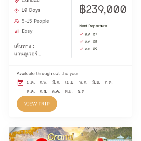
Canada
฿239,000
10 Days
5-15 People
Next Departure
Easy
ส.ค. 07
ส.ค. 08
เส้นทาง :
ส.ค. 09
แวนคูเวอร์...
Available through out the year:
ม.ค.
ก.พ.
มี.ค.
เม.ย.
พ.ค.
มิ.ย.
ก.ค.
ส.ค.
ก.ย.
ต.ค.
พ.ย.
ธ.ค.
VIEW TRIP