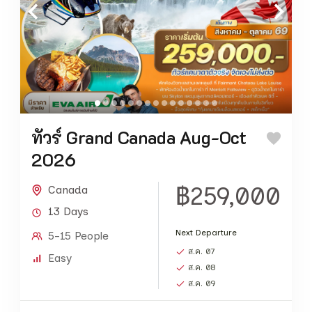
ทัวร์ Grand Canada Aug-Oct
2026
฿259,000
Canada
13 Days
Next Departure
5-15 People
ส.ค. 07
Easy
ส.ค. 08
ส.ค. 09