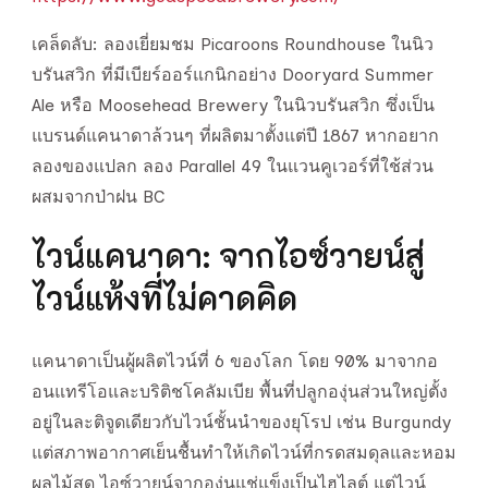
เคล็ดลับ: ลองเยี่ยมชม Picaroons Roundhouse ในนิว
บรันสวิก ที่มีเบียร์ออร์แกนิกอย่าง Dooryard Summer
Ale หรือ Moosehead Brewery ในนิวบรันสวิก ซึ่งเป็น
แบรนด์แคนาดาล้วนๆ ที่ผลิตมาตั้งแต่ปี 1867 หากอยาก
ลองของแปลก ลอง Parallel 49 ในแวนคูเวอร์ที่ใช้ส่วน
ผสมจากป่าฝน BC
ไวน์แคนาดา: จากไอซ์วายน์สู่
ไวน์แห้งที่ไม่คาดคิด
แคนาดาเป็นผู้ผลิตไวน์ที่ 6 ของโลก โดย 90% มาจากอ
อนแทรีโอและบริติชโคลัมเบีย พื้นที่ปลูกองุ่นส่วนใหญ่ตั้ง
อยู่ในละติจูดเดียวกับไวน์ชั้นนำของยุโรป เช่น Burgundy
แต่สภาพอากาศเย็นชื้นทำให้เกิดไวน์ที่กรดสมดุลและหอม
ผลไม้สด ไอซ์วายน์จากองุ่นแช่แข็งเป็นไฮไลต์ แต่ไวน์