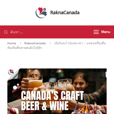
Skip
to
RaknaCanada
content
รับจัดทัวร์ส่วนตัว รับจัดกรุ๊ปเหมา ทัวร์
แคนาดา ทัวร์อเมริกา ทัวร์ทั่วโลก
ค้นหา
Menu
สำหรับ:
Home
RaknaCanada
เบียร์และไวน์แคนาดา – แหล่งเครื่องดื่ม
ท้องถิ่นที่หลายคนยังไม่รู้จัก