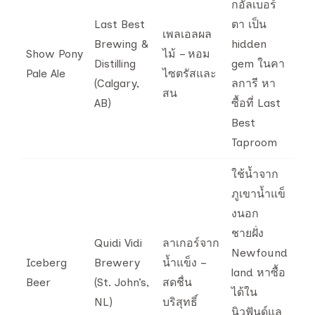
กอัลเบอร์
Last Best
ตา เป็น
เพลเอลผล
Brewing &
hidden
Show Pony
ไม้ – หอม
Distilling
gem ในคา
Pale Ale
ไซตรัสและ
(Calgary,
ลการี หา
สน
AB)
ซื้อที่ Last
Best
Taproom
ใช้น้ำจาก
ภูเขาน้ำแข็
งนอก
ชายฝั่ง
Quidi Vidi
ลาเกอร์จาก
Newfound
Iceberg
Brewery
น้ำแข็ง –
land หาซื้อ
Beer
(St. John’s,
สดชื่น
ได้ใน
NL)
บริสุทธิ์
นิวฟันด์แล