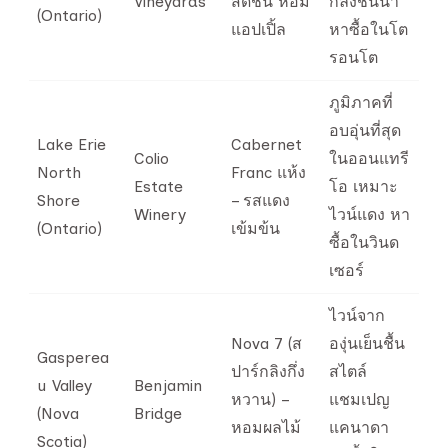
Vineyards
สดชื่น หอม
กลิงชั้นนำ
(Ontario)
แอปเปิ้ล
หาซื้อในโต
รอนโต
ภูมิภาคที่
อบอุ่นที่สุด
Lake Erie
Cabernet
Colio
ในออนแทรี
North
Franc แห้ง
Estate
โอ เหมาะ
Shore
– รสแดง
Winery
ไวน์แดง หา
(Ontario)
เข้มข้น
ซื้อในวินด
เซอร์
ไวน์จาก
Nova 7 (ส
องุ่นเย็นชื้น
Gasperea
ปาร์กลิงกึ่ง
สไตล์
u Valley
Benjamin
หวาน) –
แชมเปญ
(Nova
Bridge
หอมผลไม้
แคนาดา
Scotia)