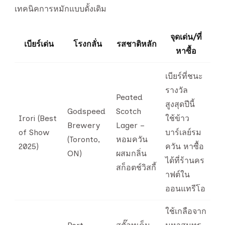
เทคนิคการหมักแบบดั้งเดิม
จุดเด่น/ที่
เบียร์เด่น
โรงกลั่น
รสชาติหลัก
หาซื้อ
เบียร์ที่ชนะ
รางวัล
Peated
สูงสุดปีนี้
Godspeed
Scotch
Irori (Best
ใช้ข้าว
Brewery
Lager –
of Show
บาร์เลย์รม
(Toronto,
หอมควัน
2025)
ควัน หาซื้อ
ON)
ผสมกลิ่น
ได้ที่ร้านคร
สก็อตช์วิสกี้
าฟต์ใน
ออนแทรีโอ
ใช้เกลือจาก