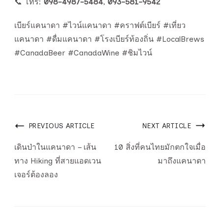
📞 โทร:
098-4987-5484
,
093-581-9542
เบียร์แคนาดา #ไวน์แคนาดา #คราฟต์เบียร์ #เที่ยว
แคนาดา #ดื่มแคนาดา #โรงเบียร์ท้องถิ่น #LocalBrews
#CanadaBeer #CanadaWine #ชิมไวน์
Post
PREVIOUS ARTICLE
NEXT ARTICLE
Navigation
เดินป่าในแคนาดา – เส้น
10 สิ่งที่คนไทยมักตกใจเมื่อ
ทาง Hiking ที่สายแอดเวน
มาถึงแคนาดา
เจอร์ต้องลอง