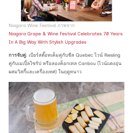
Niagara Wine Festival ภาพจาก
Niagara Grape & Wine Festival Celebrates 70 Years
In A Big Way With Stylish Upgrades
การจับคู่
: เบียร์สตั๊อทเค็มคู่กับชีส Quebec ไวน์ Riesling
คู่กับเมเปิ้ลไซรัป หรือลองค็อกเทล Caribou (ไวน์แดงอุ่น
ผสมวิสกี้และเครื่องเทศ) ในฤดูหนาว