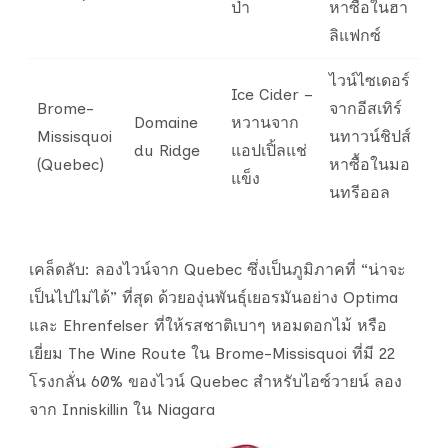
ป่า
หาซื้อในฮา
ลิแฟกซ์
ไวน์ไซเดอร์
Ice Cider –
Brome-
จากอีสเทิร์
Domaine
หวานจาก
Missisquoi
นทาวน์ชิปส์
du Ridge
แอปเปิ้ลแช่
(Quebec)
หาซื้อในมอ
แข็ง
นทรีออล
เคล็ดลับ: ลองไวน์จาก Quebec ซึ่งเป็นภูมิภาคที่ “น่าจะ
เป็นไปไม่ได้” ที่สุด ด้วยองุ่นพันธุ์เยอรมันอย่าง Optima
และ Ehrenfelser ที่ให้รสชาติเบาๆ หอมดอกไม้ หรือ
เยี่ยม The Wine Route ใน Brome-Missisquoi ที่มี 22
โรงกลั่น 60% ของไวน์ Quebec สำหรับไอซ์วายน์ ลอง
จาก Inniskillin ใน Niagara