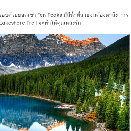
มรอบด้วยยอดเขา Ten Peaks มีสีน้ำที่สวยจนต้องตะลึง การ
าง Lakeshore Trail จะทำให้คุณหลงรัก