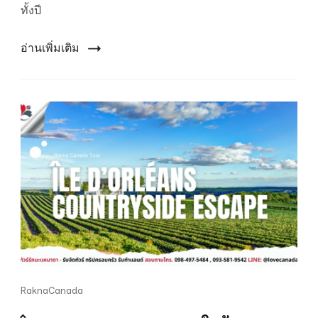
ทั้งปี
โลก
ของ
แคนาดา
อ่านเพิ่มเติม
RaknaCanada