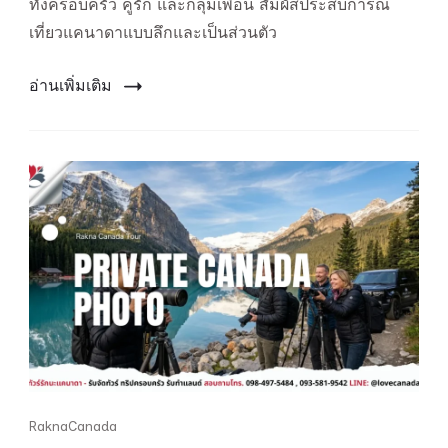
ทั้งครอบครัว คู่รัก และกลุ่มเพื่อน สัมผัสประสบการณ์
แบบ
เที่ยวแคนาดาแบบลึกและเป็นส่วนตัว
มี
ผู้
ดูแล
อ่านเพิ่มเติม
ตล
อด
ทริป
RaknaCanada