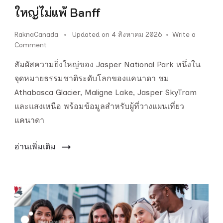
ใหญ่ไม่แพ้ Banff
RaknaCanada
Updated on
4 สิงหาคม 2026
Write a
on
Comment
Jasper
สัมผัสความยิ่งใหญ่ของ Jasper National Park หนึ่งใน
National
Park
จุดหมายธรรมชาติระดับโลกของแคนาดา ชม
ธรรมชาติ
Athabasca Glacier, Maligne Lake, Jasper SkyTram
ยิ่ง
และแสงเหนือ พร้อมข้อมูลสำหรับผู้ที่วางแผนเที่ยว
ใหญ่
ไม่
แคนาดา
แพ้
Banff
อ่านเพิ่มเติม