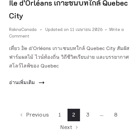
Île d’Orléans เกาะชนบทใกล้ Quebec
City
RaknaCanada
Updated on
11 เมษายน 2026
Write a
on
Comment
Île
เที่ยว Île d’Orléans เกาะชนบทใกล้ Quebec City สัมผัส
d’Orléans
เกาะ
ฟาร์มผลไม้ ไวน์ท้องถิ่น วิถีชีวิตเรียบง่าย และบรรยากาศ
ชนบท
สโลว์ไลฟ์ของ Quebec
ใกล้
Quebec
City
อ่านเพิ่มเติม
Posts
…
Page
Page
Page
Page
1
2
3
8
Previous
pagination
Next