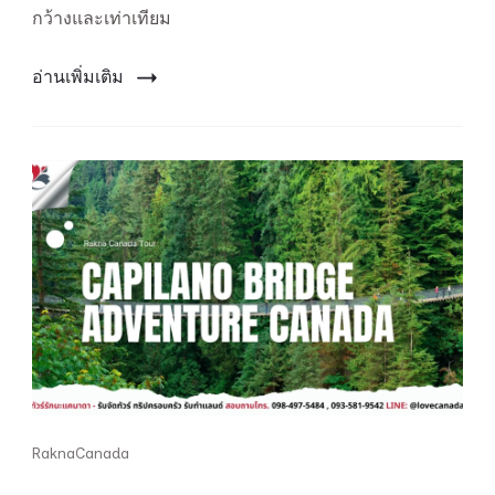
กว้างและเท่าเทียม
คน
หลาย
เชื้อ
อ่านเพิ่มเติม
ชาติ
ใน
แคนาดา
RaknaCanada