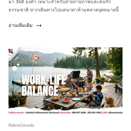
มา 360 องศา เหมาะสำหรับสายถ่ายภาพและคนรัก
วิว
พา
ธรรมชาติ หากเดินทางไปแคนาดาห้ามพลาดจุดหมายนี้
โนรา
มาก
อ่านเพิ่มเติม
ลาง
ขุนเขา
RaknaCanada